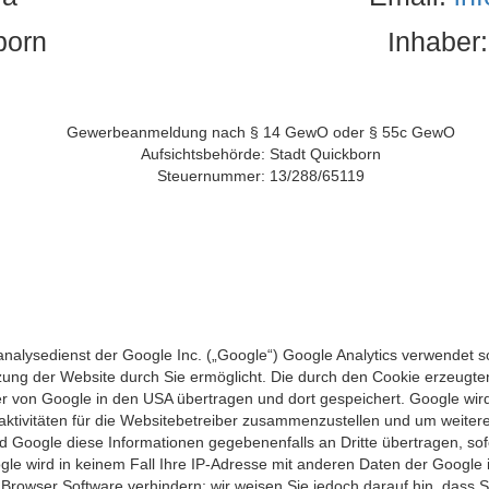
born
Inhaber:
Gewerbeanmeldung nach § 14 GewO oder § 55c GewO
Aufsichtsbehörde: Stadt Quickborn
Steuernummer: 13/288/65119
nalysedienst der Google Inc. („Google“) Google Analytics verwendet s
zung der Website durch Sie ermöglicht. Die durch den Cookie erzeugte
rver von Google in den USA übertragen und dort gespeichert. Google wi
ktivitäten für die Websitebetreiber zusammenzustellen und um weiter
 Google diese Informationen gegebenenfalls an Dritte übertragen, sofe
le wird in keinem Fall Ihre IP-Adresse mit anderen Daten der Google i
Browser Software verhindern; wir weisen Sie jedoch darauf hin, dass Si