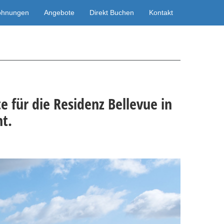
ohnungen
Angebote
Direkt Buchen
Kontakt
te
für die
Residenz Bellevue in
ht
.