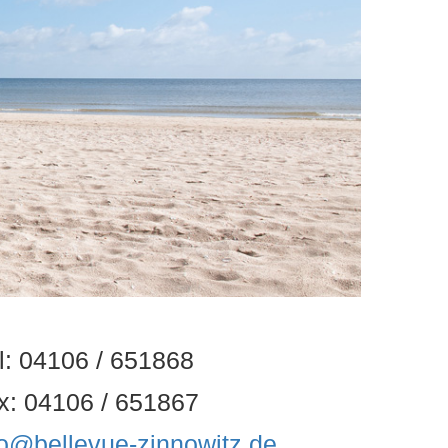
l: 04106 / 651868
x: 04106 / 651867
fo@bellevue-zinnowitz.de