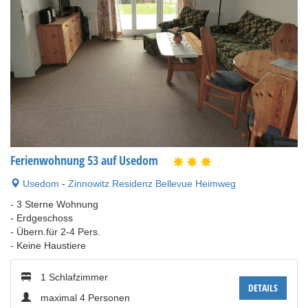
Ferienwohnung 53 auf Usedom
Usedom
-
Zinnowitz Residenz Bellevue Heimweg
- 3 Sterne Wohnung
- Erdgeschoss
- Übern.für 2-4 Pers.
- Keine Haustiere
1 Schlafzimmer
DETAILS
maximal 4 Personen