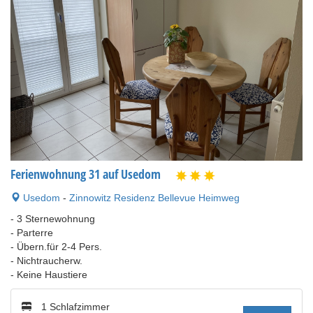
Ferienwohnung 31 auf Usedom
Usedom
-
Zinnowitz Residenz Bellevue Heimweg
- 3 Sternewohnung
- Parterre
- Übern.für 2-4 Pers.
- Nichtraucherw.
- Keine Haustiere
1 Schlafzimmer