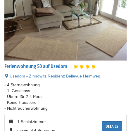
Ferienwohnung 50 auf Usedom
Usedom
-
Zinnowitz Residenz Bellevue Heimweg
- 4 Sternewohnung
- 1. Geschoss
- Übern.für 2-4 Pers.
- Keine Haustiere
- Nichtraucherwohnung
1 Schlafzimmer
DETAILS
maximal 4 Personen